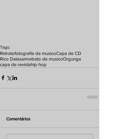
Tags:
Retrato
fotografia de musico
Capa de CD
Rico Dalasam
retrato de musico
Orgunga
capa de revista
hip-hop
Comentários