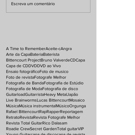
Escreva um comentário
A Time to Remember
Aceite-c
Angra
Arte da Capa
Bateria
Baterista
Bittencourt Project
Bruno Valverde
CD
Capa
Capa de CD
DVD
DVD ao Vivo
Ensaio fotográfico
Foto de musico
Foto de revista
Fotografe Melhor
Fotografia de Banda
Fotografia de Estúdio
Fotografia de Moda
Fotografia de disco
Guitarload
Guitarrista
Heavy Metal
Japão
Live Brainworms
Lucas Bittencourt
Mosaico
Música
Música instrumental
Músico
Orgunga
Rafael Bittencourt
Rap
Rapper
Reportagem
Retrato
Revista
Revista Fotografe Melhor
Revista Total Guitar
Rico Dalasam
Roadie Crew
Secret Garden
Total guitar
VIP
Young Guitar
capa de disco
capa de revista