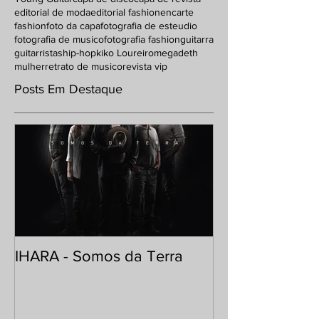
editorial de moda
editorial fashion
encarte
fashion
foto da capa
fotografia de esteudio
fotografia de musico
fotografia fashion
guitarra
guitarristas
hip-hop
kiko Loureiro
megadeth
mulher
retrato de musico
revista vip
Posts Em Destaque
IHARA - Somos da Terra