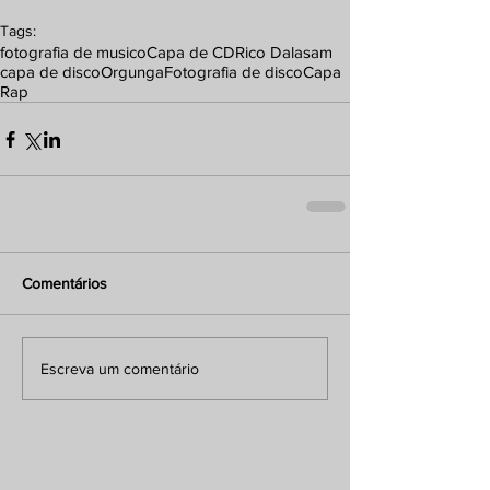
Tags:
fotografia de musico
Capa de CD
Rico Dalasam
capa de disco
Orgunga
Fotografia de disco
Capa
Rap
Comentários
Escreva um comentário