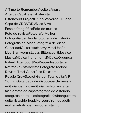
A Time to Remember
Aceite-c
Angra
Arte da Capa
Bateria
Baterista
Bittencourt Project
Bruno Valverde
CD
Capa
Capa de CD
DVD
DVD ao Vivo
Ensaio fotográfico
Foto de musico
Foto de revista
Fotografe Melhor
Fotografia de Banda
Fotografia de Estúdio
Fotografia de Moda
Fotografia de disco
Guitarload
Guitarrista
Heavy Metal
Japão
Live Brainworms
Lucas Bittencourt
Mosaico
Música
Música instrumental
Músico
Orgunga
Rafael Bittencourt
Rap
Rapper
Reportagem
Retrato
Revista
Revista Fotografe Melhor
Revista Total Guitar
Rico Dalasam
Roadie Crew
Secret Garden
Total guitar
VIP
Young Guitar
capa de disco
capa de revista
editorial de moda
editorial fashion
encarte
fashion
foto da capa
fotografia de esteudio
fotografia de musico
fotografia fashion
guitarra
guitarristas
hip-hop
kiko Loureiro
megadeth
mulher
retrato de musico
revista vip